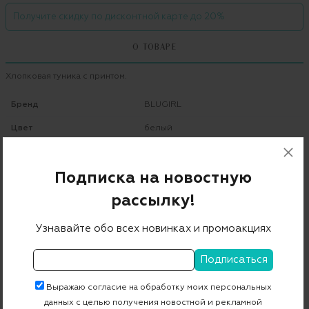
Получите скидку по дисконтной карте до 20%
О ТОВАРЕ
Хлопковая туника с принтом.
Бренд
BLUGIRL
Цвет
белый
Состав
94% вискоза 6% эластан
Подписка на новостную
Страна дизайна
Италия
рассылку!
Страна производства
Италия
Артикул
5592
Узнавайте обо всех новинках и промоакциях
Бесплатная примерка в пункте выдачи
Выражаю согласие на обработку моих персональных
Примерка при доставке торговым представителем
данных с целью получения новостной и рекламной