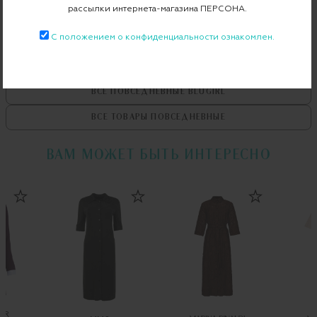
рассылки интернета-магазина ПЕРСОНА.
С положением о конфиденциальности ознакомлен.
ВСЕ ТОВАРЫ
BLUGIRL
ВСЕ ПОВСЕДНЕВНЫЕ
BLUGIRL
ВСЕ ТОВАРЫ
ПОВСЕДНЕВНЫЕ
ВАМ МОЖЕТ БЫТЬ ИНТЕРЕСНО
ER