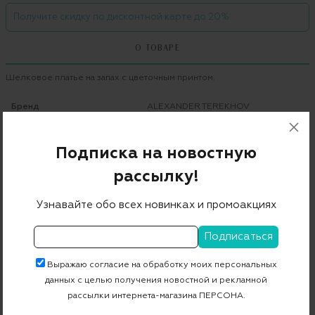
Получите скидку по дисконтной карте до 20%
О ТОВАРЕ
Шелковое платье на запах с цветочным принтом.
Бренд
ALEXANDER TEREKHOV
Цвет
синий
Подписка на новостную
Состав
100% шелк
рассылку!
Страна дизайна
Россия
Страна производства
Россия
Узнавайте обо всех новинках и промоакциях
Артикул
D1007/1415
Выражаю согласие на обработку моих персональных
Бесплатная примерка в пункте выдачи
данных с целью получения новостной и рекламной
рассылки интернета-магазина ПЕРСОНА.
Примерка при доставке торговым представителем