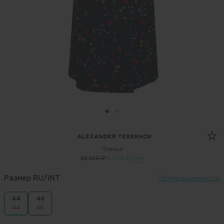
ALEXANDER TEREKHOV
Платье
55 100 ₽
16 530 ₽
-70%
Размер RU/INT
Таблица размеров
44
46
44
46