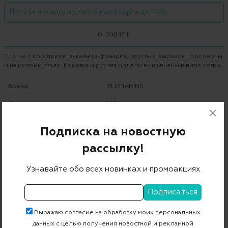
Получите скидку по дисконтной карте до 20%
О ТОВАРЕ
Платье с короткими рукавами-фонарик, круглым вырезом горловины
и на молнии сзади. Кокетка и рукава модели выполнены в виде сетки.
Бренд
BLUMARINE
Цвет
140 nero
Состав
100% хлопок
Подписка на новостную
Страна дизайна
Италия
рассылку!
Страна производства
Италия
Узнавайте обо всех новинках и промоакциях
Артикул
8037
Бесплатная примерка в пункте выдачи
Выражаю согласие на обработку моих персональных
данных с целью получения новостной и рекламной
Примерка при доставке торговым представителем