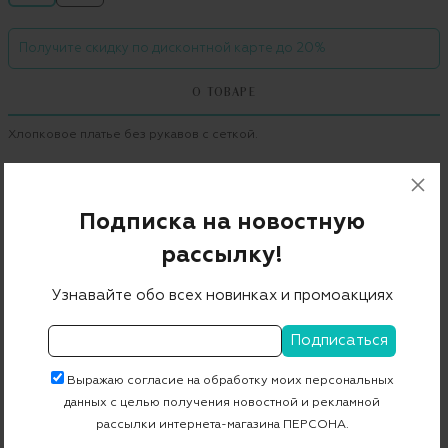
Получите скидку по дисконтной карте до 20%
О ТОВАРЕ
Хлопковое платье без рукавов с сеткой.
Бренд
MM6
Цвет
голубой
Подписка на новостную
Состав
100% хлопок
рассылку!
Страна дизайна
Италия
Узнавайте обо всех новинках и промоакциях
Страна производства
Португалия
Артикул
S52CT0186S22937963
Выражаю согласие на обработку моих персональных
данных с целью получения новостной и рекламной
Бесплатная примерка в пункте выдачи
рассылки интернета-магазина ПЕРСОНА.