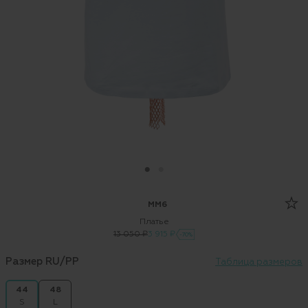
MM6
Платье
13 050 ₽
3 915 ₽
-70%
Размер RU/PP
Таблица размеров
44
48
S
L