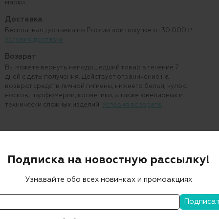
марки.
Доставка
Бесплатная доставка по России при покупке от 30 000 ₽.
Условия доставки
Возврат
Вы можете вернуть неподошедший товар в течение 7
дней с даты получения. Действует ограничение на
возврат средств личной гигиены, нижнего белья, чулок,
носков, парфюмерии, косметики, а также ювелирных и
технически сложных изделий.
Условия возврата
Подписка на новостную рассылку!
Узнавайте обо всех новинках и промоакциях