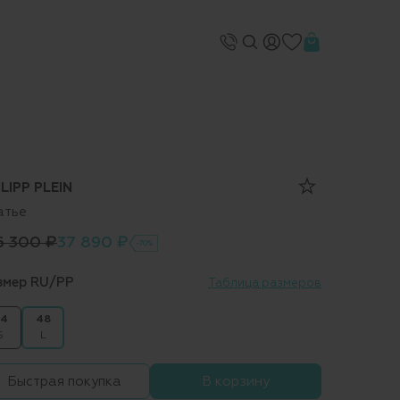
ILIPP PLEIN
атье
6 300 ₽
37 890 ₽
-70%
змер RU/PP
Таблица размеров
4
48
S
L
Быстрая покупка
В корзину