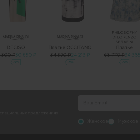
PHILOSOPHY
DI LORENZO
SERAFINI
DECISO
Платье OCCITANO
Платье
1 300 ₽
30 650 ₽
34 590 ₽
24 213 ₽
68 770 ₽
34 385
-50%
-30%
-50%
 специальных предложениях
Женское
Мужское