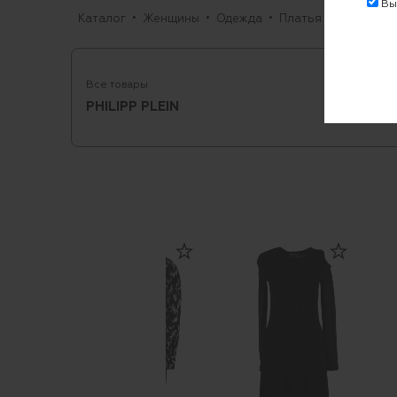
Выр
Каталог
Женщины
Одежда
Платья
Повседне
Все товары
PHILIPP PLEIN