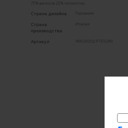
75% вискоза 25% полиэстер
Страна дизайна
Германия
Страна
Италия
производства
Артикул
WKG0002 PTE021N