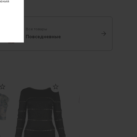
чения
Все товары
Повседневные