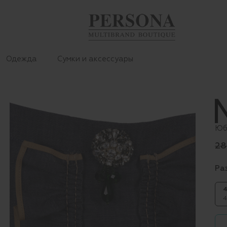
Одежда
Сумки и аксессуары
Юб
28
Ра
4
4