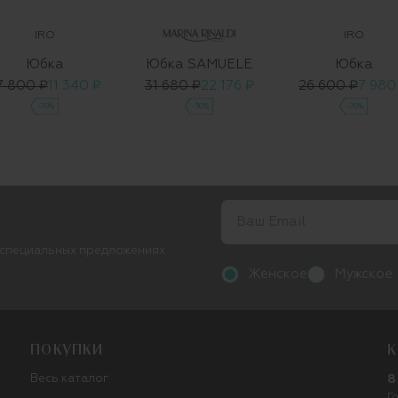
IRO
IRO
Юбка
Юбка SAMUELE
Юбка
7 800 ₽
11 340 ₽
31 680 ₽
22 176 ₽
26 600 ₽
7 980
-70%
-30%
-70%
 специальных предложениях
Женское
Мужское
ПОКУПКИ
К
Весь каталог
8
Г