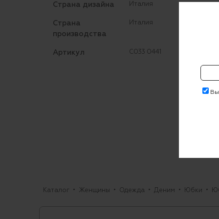
Страна дизайна
Италия
Страна
Италия
производства
Артикул
C033 0441
Выр
Каталог
Женщины
Одежда
Деним
Юбки
Ю