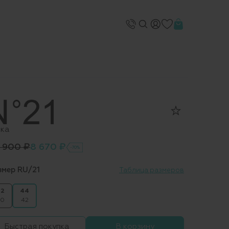
ка
 900 ₽
8 670 ₽
-70%
змер RU/21
Таблица размеров
2
44
0
42
Быстрая покупка
В корзину