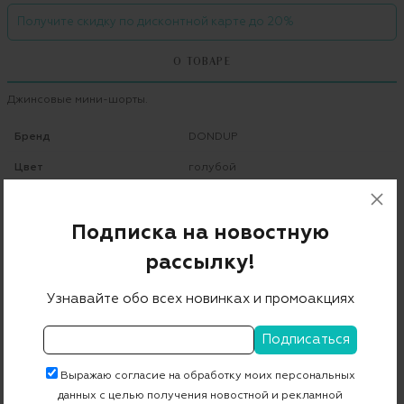
Получите скидку по дисконтной карте до 20%
О ТОВАРЕ
Джинсовые мини-шорты.
Бренд
DONDUP
Цвет
голубой
Состав
98% хлопок 2% другие волокна
Подписка на новостную
Страна дизайна
Италия
рассылку!
Страна производства
Италия
Артикул
DP269 BS009D R24
Узнавайте обо всех новинках и промоакциях
Бесплатная примерка в пункте выдачи
Выражаю согласие на обработку моих персональных
Примерка при доставке торговым представителем
данных с целью получения новостной и рекламной