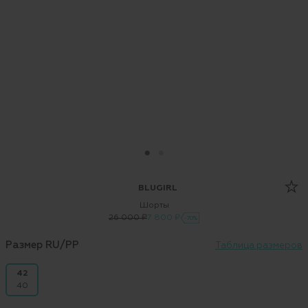
BLUGIRL
Шорты
26 000 ₽
7 800 ₽
-70%
Размер RU/PP
Таблица размеров
42
40