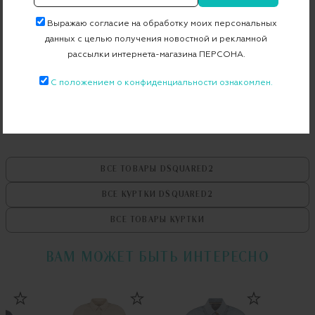
Артикул
S75AM0825 S30342
Выражаю согласие на обработку моих персональных
данных с целью получения новостной и рекламной
рассылки интернета-магазина ПЕРСОНА.
Бесплатная примерка в пункте выдачи
С положением о конфиденциальности ознакомлен.
Примерка при доставке торговым представителем
ВСЕ ТОВАРЫ
DSQUARED2
ВСЕ КУРТКИ
DSQUARED2
ВСЕ ТОВАРЫ
КУРТКИ
ВАМ МОЖЕТ БЫТЬ ИНТЕРЕСНО