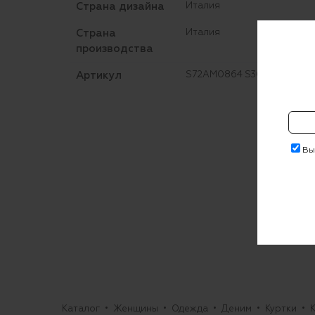
Страна дизайна
Италия
Страна
Италия
производства
Артикул
S72AM0864 S30357
Выр
Каталог
Женщины
Одежда
Деним
Куртки