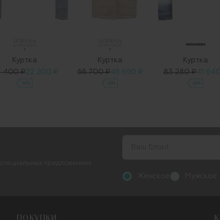
Куртка
Куртка
Куртка
 400 ₽
22 200 ₽
66 700 ₽
46 690 ₽
83 280 ₽
41 640
-50%
-30%
-50%
 специальных предложениях
Женское
Мужское
ПОКУПКИ
К