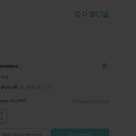
ртка
 900 ₽
26 450 ₽
-50%
змер RU/INT
Таблица размеров
2
0
Быстрая покупка
В корзину