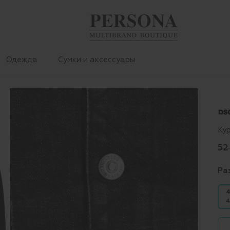
Одежда
Сумки и аксессуары
Ку
52
Ра
4
4