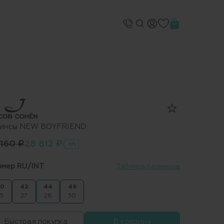
инсы NEW BOYFRIEND
 160 ₽
28 812 ₽
-30%
змер RU/INT
Таблица размеров
0
42
44
46
5
27
28
30
Быстрая покупка
В корзину