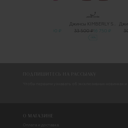
D
ы
Джинсы
Джинсы KIMBERLY SLIM-00227
298 ₽
31 800 ₽
15 900 ₽
33 500 ₽
16 750 ₽
3
-50%
-50%
ПОДПИШИТЕСЬ НА РАССЫЛКУ
Чтобы первыми узнавать об эксклюзивных новинках и
О МАГАЗИНЕ
Оплата и доставка