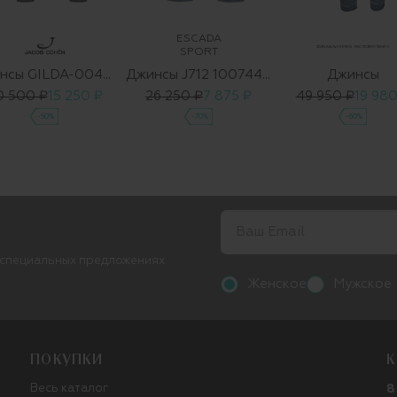
ESCADA
SPORT
Джинсы GILDA-00494
Джинсы J712 1007449 04
Джинсы
0 500 ₽
15 250 ₽
26 250 ₽
7 875 ₽
49 950 ₽
19 980
-50%
-70%
-60%
 специальных предложениях
Женское
Мужское
ПОКУПКИ
К
Весь каталог
8