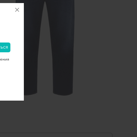
чения