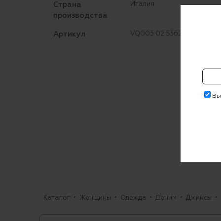
Страна
Италия
производства
Артикул
VQ005 02 S3623 041F
Выр
Каталог
Женщины
Одежда
Деним
Джинсы