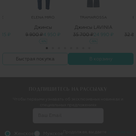
NE
ELENA MIRO
TRAMAROSSA
B
ы
Джинсы
Джинсы LAVINIA
215 ₽
9 900 ₽
4 950 ₽
35 700 ₽
24 990 ₽
32 8
-50%
-30%
Быстрая покупка
В корзину
ПОДПИШИТЕСЬ НА РАССЫЛКУ
Чтобы первыми узнавать об эксклюзивных новинках и
специальных предложениях
Продолжая, вы даете
согласие на
Женское
Мужское