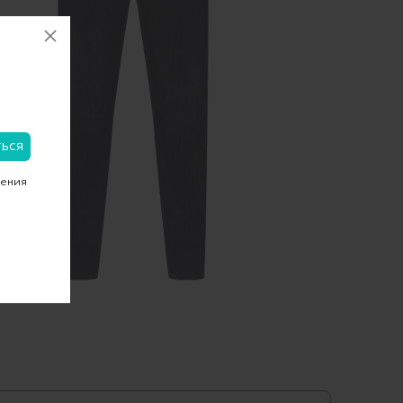
чения