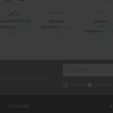
BLUGIRL
Джинсы KAREN STRAIGHT-01200
Джинсы
Джинсы
4 600 ₽
17 300 ₽
29 100 ₽
8 730 ₽
НОВИНКА
58 650 ₽
41 055
-50%
-70%
-30%
 специальных предложениях
Женское
Мужское
ПОКУПКИ
К