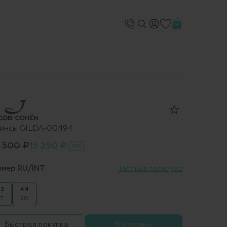
инсы GILDA-00494
 500 ₽
15 250 ₽
-50%
змер RU/INT
Таблица размеров
2
44
7
28
Быстрая покупка
В корзину