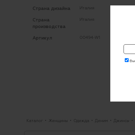
Страна дизайна
Италия
Страна
Италия
производства
Артикул
00494-W1
Выр
Каталог
Женщины
Одежда
Деним
Джинсы