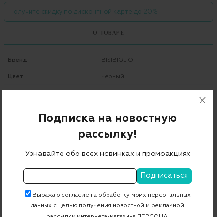
Получите скидку по дисконтной карте до 20%
О ТОВАРЕ
Бренд
BISIBIGLIO
Цвет
черный
Состав
100% хлопок
Страна дизайна
Италия
Подписка на новостную
Страна производства
Италия
рассылку!
Артикул
ART 19 TASK WOW BACK
Узнавайте обо всех новинках и промоакциях
Бесплатная примерка в пункте выдачи
Примерка при доставке торговым представителем
Выражаю согласие на обработку моих персональных
данных с целью получения новостной и рекламной
рассылки интернета-магазина ПЕРСОНА.