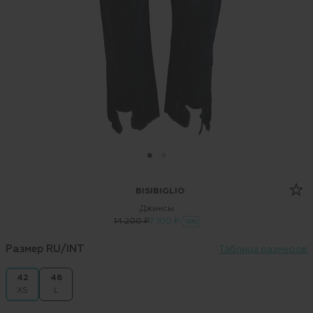
BISIBIGLIO
Джинсы
14 200 ₽
7 100 ₽
-50%
Размер RU/INT
Таблица размеров
42
48
XS
L