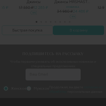
ы
Джинсы
Джинсы MRSMASTER
665 ₽
17 550 ₽
12 285 ₽
НОВИНКА
12 9
34 980 ₽
24 486 ₽
-30%
-30%
Быстрая покупка
В корзину
ПОДПИШИТЕСЬ НА РАССЫЛКУ
Чтобы первыми узнавать об эксклюзивных новинках и
специальных предложениях
Продолжая, вы даете
согласие на
Женское
Мужское
обработку
персональных данных