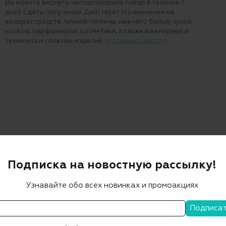
Вы можете вернуть неподошедший товар в течение 7
дней с даты получения. Действует ограничение на
возврат средств личной гигиены, нижнего белья, чулок,
носков, парфюмерии, косметики, а также ювелирных и
технически сложных изделий.
Условия возврата
Подписка на новостную рассылку!
Узнавайте обо всех новинках и промоакциях