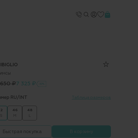
SIBIGLIO
инсы
 650 ₽
7 325 ₽
-50%
змер RU/INT
Таблица размеров
2
46
48
S
M
L
Быстрая покупка
В корзину