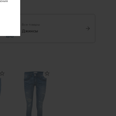
чения
Все товары
Джинсы