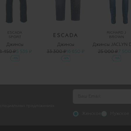
ESCADA
RICHARD J
SPORT
BROWN
Джинсы
Джинсы
8 450 ₽
5 535 ₽
33 300 ₽
16 650 ₽
25 000 ₽
7 500
-70%
-50%
-70%
 специальных предложениях
Женское
Мужское