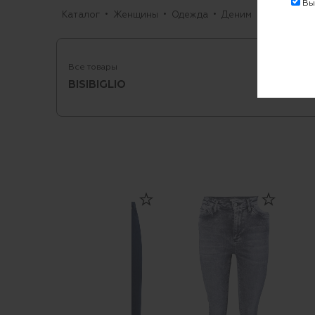
Выр
Каталог
Женщины
Одежда
Деним
Джинсы
Все товары
BISIBIGLIO