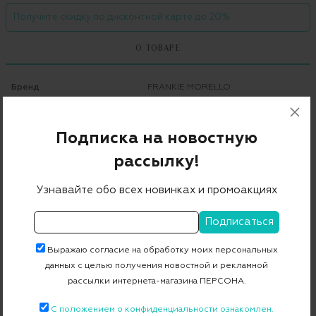
Получите скидку по дисконтной карте до 20%
О ТОВАРЕ
Бренд
FRANKIE MORELLO
Цвет
синий
Подписка на новостную
Состав
98% хлопок 2% эластан
рассылку!
Страна дизайна
Италия
Страна производства
Китай
Узнавайте обо всех новинках и промоакциях
Артикул
FWCS9042JE
Выражаю согласие на обработку моих персональных
Бесплатная примерка в пункте выдачи
данных с целью получения новостной и рекламной
Примерка при доставке торговым представителем
рассылки интернета-магазина ПЕРСОНА.
С положением о конфиденциальности ознакомлен.