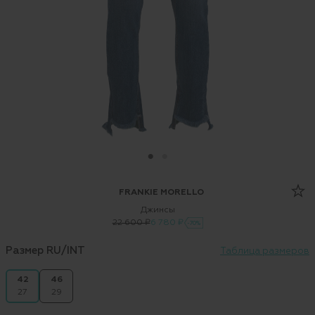
FRANKIE MORELLO
Джинсы
22 600 ₽
6 780 ₽
-70%
Размер RU/INT
Таблица размеров
42
46
27
29