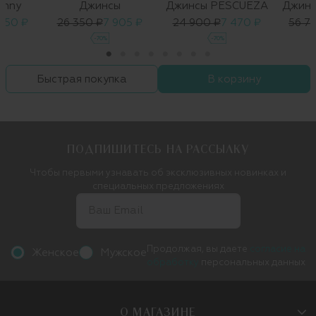
inny
Джинсы
Джинсы PESCUEZA
Джинс
050 ₽
26 350 ₽
7 905 ₽
24 900 ₽
7 470 ₽
56 7
-70%
-70%
Быстрая покупка
В корзину
ПОДПИШИТЕСЬ НА РАССЫЛКУ
Чтобы первыми узнавать об эксклюзивных новинках и
специальных предложениях
Продолжая, вы даете
согласие на
Женское
Мужское
обработку
персональных данных
О МАГАЗИНЕ