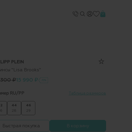
ILIPP PLEIN
инсы "Lisa Brooks"
 300 ₽
15 990 ₽
-70%
змер RU/PP
Таблица размеров
2
44
46
6
28
29
Быстрая покупка
В корзину