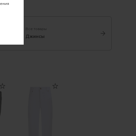
чения
Все товары
Джинсы