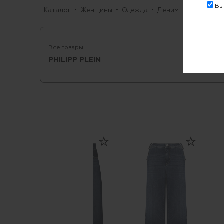
Выр
Каталог
Женщины
Одежда
Деним
Джинсы
Все товары
PHILIPP PLEIN