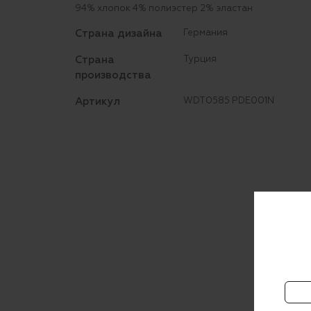
94% хлопок 4% полиэстер 2% эластан
Страна дизайна
Германия
Страна
Турция
производства
Артикул
WDT0585 PDE001N