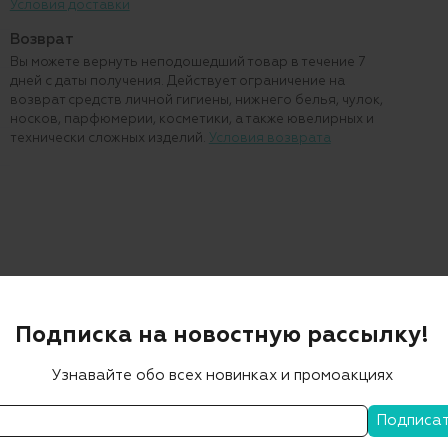
Условия доставки
Возврат
Вы можете вернуть неподошедший товар в течение 7
дней с даты получения. Действует ограничение на
возврат средств личной гигиены, нижнего белья, чулок,
носков, парфюмерии, косметики, а также ювелирных и
технически сложных изделий.
Условия возврата
Подписка на новостную рассылку!
Узнавайте обо всех новинках и промоакциях