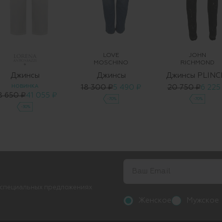
LOVE
JOHN
MOSCHINO
RICHMOND
Джинсы
Джинсы
Джинсы PLINC
НОВИНКА
18 300 ₽
5 490 ₽
20 750 ₽
6 225
8 650 ₽
41 055 ₽
-70%
-70%
-30%
 специальных предложениях
Женское
Мужское