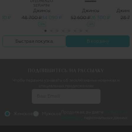
DI LORENZO
SERAFINI
ы
Джинсы
Джинсы
500 ₽
48 700 ₽
34 090 ₽
52 600 ₽
26 300 ₽
28 7
-30%
-50%
Быстрая покупка
В корзину
ПОДПИШИТЕСЬ НА РАССЫЛКУ
Чтобы первыми узнавать об эксклюзивных новинках и
специальных предложениях
Продолжая, вы даете
согласие на
Женское
Мужское
обработку
персональных данных