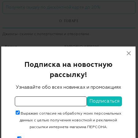
Получите скидку по дисконтной карте до 20%
О ТОВАРЕ
Джинсы-скинни с потертостями и отворотами.
Бренд
EMPORIO ARMANI
Цвет
синий
Подписка на новостную
Состав
98% хлопок 2% эластан
рассылку!
Страна дизайна
Италия
Узнавайте обо всех новинках и промоакциях
Страна производства
Тунис
Артикул
6Y2J01_2D44Z
Выражаю согласие на обработку моих персональных
данных с целью получения новостной и рекламной
Бесплатная примерка в пункте выдачи
рассылки интернета-магазина ПЕРСОНА.
Примерка при доставке торговым представителем