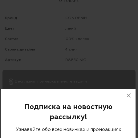
О ТОВАРЕ
Бренд
ICON DENIM
Цвет
синий
Состав
100% хлопок
Страна дизайна
Италия
Артикул
ID8830 NIG
Бесплатная примерка в пункте выдачи
Примерка при доставке торговым представителем
Подписка на новостную
рассылку!
С ЧЕМ НОСИТЬ
Узнавайте обо всех новинках и промоакциях