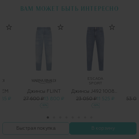
ВАМ МОЖЕТ БЫТЬ ИНТЕРЕСНО
ESCADA
SPORT
DEM
Джинсы FLINT
Джинсы J492 1008664 05
885 ₽
27 600 ₽
13 800 ₽
23 050 ₽
11 525 ₽
53 0
-50%
-50%
Быстрая покупка
В корзину