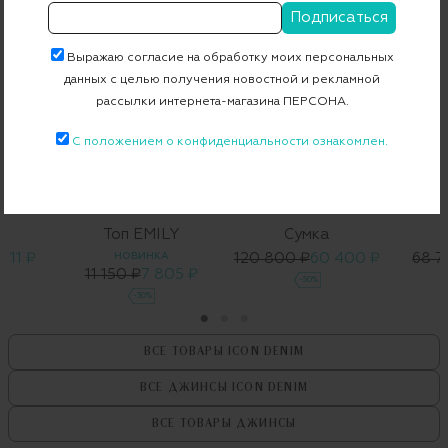
Выражаю согласие на обработку моих персональных
данных с целью получения новостной и рекламной
рассылки интернета-магазина ПЕРСОНА.
С положением о конфиденциальности ознакомлен.
ICON DENIM
Топ EMILY
Сумка
 111 ₽
НОВИНКА
120 800 ₽
60 400 ₽
68 7
11 150 ₽
7 805 ₽
-50%
-30%
ВСЕ ТОВАРЫ
ICON DENIM
ВСЕ ДЖИНСЫ
ICON DENIM
ВСЕ ТОВАРЫ
ДЖИНСЫ