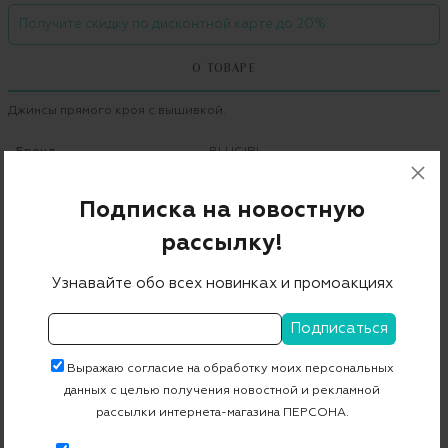
Получите скидку по дисконтной карте до 20%
О ТОВАРЕ
Джинсы прямого кроя с вышивкой.
Бренд
BLUGIRL
Цвет
106 beige
Подписка на новостную
Состав
97% хлопок 3% эластан
рассылку!
Страна дизайна
Италия
Узнавайте обо всех новинках и промоакциях
Страна производства
Италия
Артикул
1514
Выражаю согласие на обработку моих персональных
данных с целью получения новостной и рекламной
Бесплатная примерка в пункте выдачи
рассылки интернета-магазина ПЕРСОНА.
Примерка при доставке торговым представителем