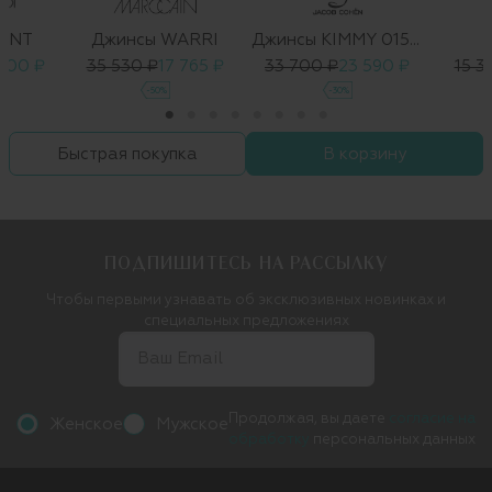
LINT
Джинсы WARRI
Джинсы KIMMY 01508-W1
 800 ₽
35 530 ₽
17 765 ₽
33 700 ₽
23 590 ₽
15 3
-50%
-30%
Быстрая покупка
В корзину
ПОДПИШИТЕСЬ НА РАССЫЛКУ
Чтобы первыми узнавать об эксклюзивных новинках и
специальных предложениях
Продолжая, вы даете
согласие на
Женское
Мужское
обработку
персональных данных