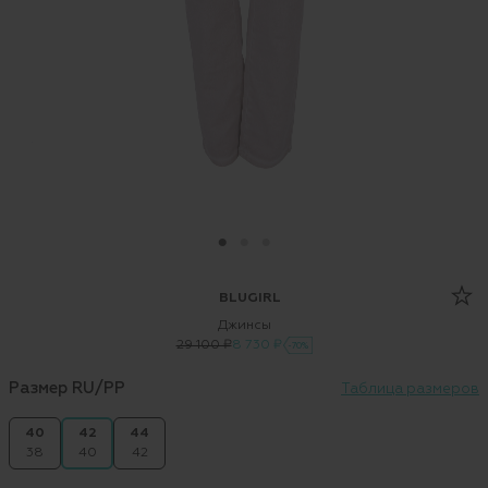
BLUGIRL
Джинсы
29 100 ₽
8 730 ₽
-70%
Размер RU/PP
Таблица размеров
40
42
44
38
40
42