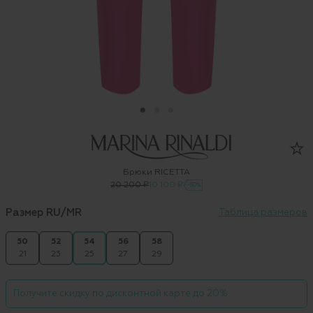
Брюки RICETTA
20 200 ₽
10 100 ₽
-50%
Размер RU/MR
Таблица размеров
50
52
54
56
58
21
23
25
27
29
Получите скидку по дисконтной карте до 20%