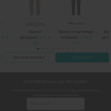
OR
FREE AGE
Брюки
Брюки спортивные
Брю
890 ₽
30 250 ₽
9 075 ₽
47 350 ₽
33 145 ₽
33 7
-70%
-30%
Быстрая покупка
В корзину
ПОДПИШИТЕСЬ НА РАССЫЛКУ
Чтобы первыми узнавать об эксклюзивных новинках и
специальных предложениях