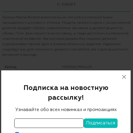
О ТОВАРЕ
Брюки Marina Rinaldi выполнены из лёгкой костюмной ткани
насыщенного розового оттенка. Модель прямого кроя с укороченной
длиной придаёт образу современное звучание и делает акцент на
обуви. Пояс фиксируется на пуговицу, а сзади дополнен комфортной
эластичной вставкой. Лаконичный дизайн без лишних деталей
подчёркивает яркий цвет и универсальность изделия. Идеально
подойдут как для стильного дневного ансамбля, так и для акцентного
вечернего выхода.
Бренд
MARINA RINALDI
Цвет
фуксия
Подписка на новостную
Состав
50% хлопок 44% полиамид 6% эластан
рассылку!
Страна дизайна
Италия
Узнавайте обо всех новинках и промоакциях
Страна производства
Румыния
Артикул
2131183