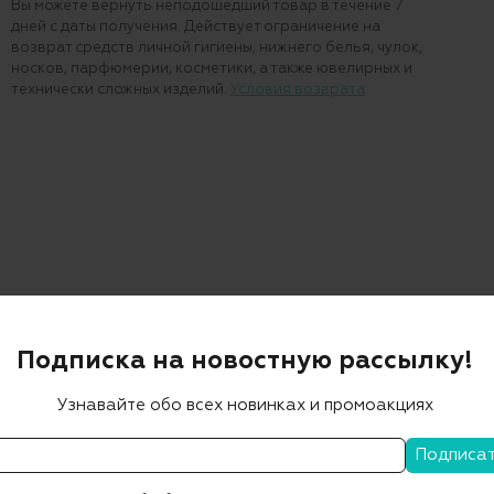
Вы можете вернуть неподошедший товар в течение 7
дней с даты получения. Действует ограничение на
возврат средств личной гигиены, нижнего белья, чулок,
носков, парфюмерии, косметики, а также ювелирных и
технически сложных изделий.
Условия возврата
Подписка на новостную рассылку!
Узнавайте обо всех новинках и промоакциях