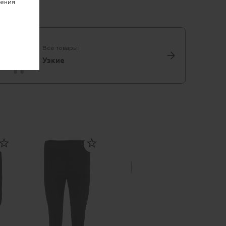
чения
Все товары
Узкие