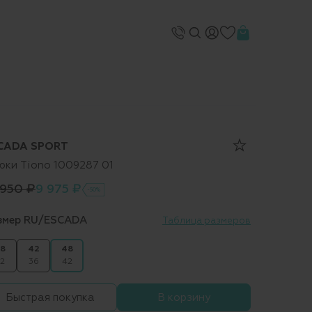
CADA SPORT
юки Tiono 1009287 01
 950 ₽
9 975 ₽
-50%
змер RU/ESCADA
Таблица размеров
8
42
48
2
36
42
Быстрая покупка
В корзину