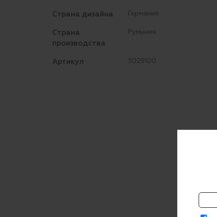
Страна дизайна
Германия
Страна
Румыния
производства
Артикул
5029100