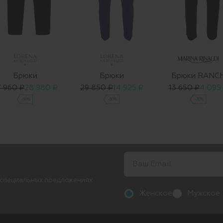
Брюки
Брюки
Брюки RANC
7 960 ₽
28 980 ₽
29 850 ₽
14 925 ₽
13 650 ₽
4 095
-50%
-50%
-70%
 специальных предложениях
Женское
Мужское