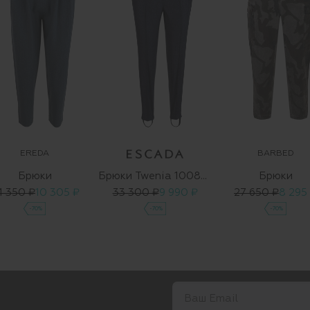
EREDA
BARBED
Брюки
Брюки Twenia 1008858 01
Брюки
4 350 ₽
10 305 ₽
33 300 ₽
9 990 ₽
27 650 ₽
8 295
-70%
-70%
-70%