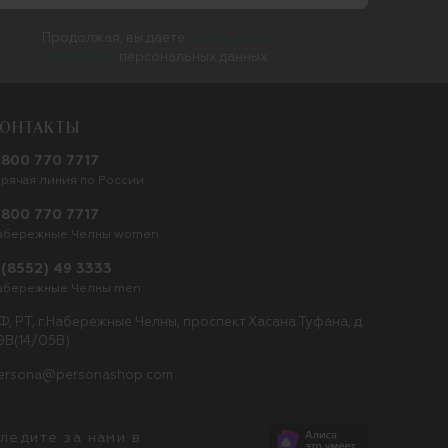
Продолжая, вы даете
согласие на
обработку
персональных данных
ОНТАКТЫ
 800 770 7717
орячая линия по России
 800 770 7717
абережные Челны women
 (8552) 49 3333
абережные Челны men
Ф, РТ, г.Набережные Челны, проспект Хасана Туфана, д.
9В(14/05В)
ersona@personashop.com
ледите за нами в