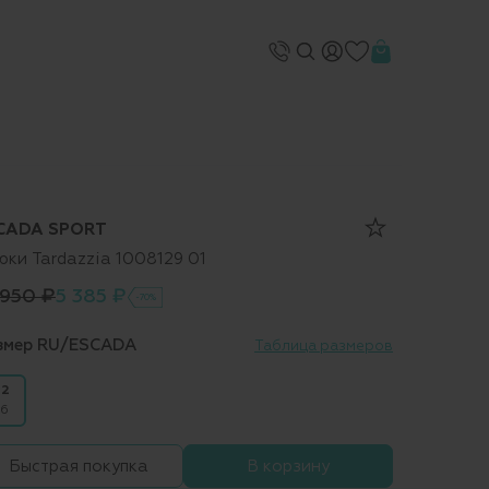
CADA SPORT
юки Tardazzia 1008129 01
 950 ₽
5 385 ₽
-70%
змер RU/ESCADA
Таблица размеров
2
6
Быстрая покупка
В корзину