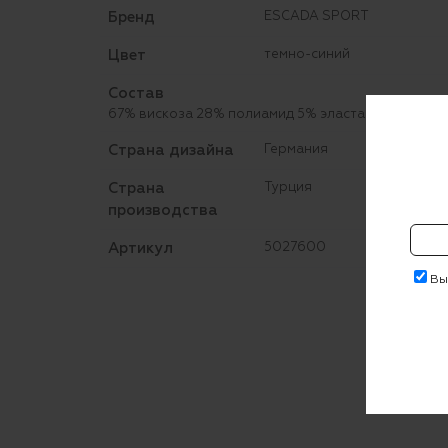
Бренд
ESCADA SPORT
Цвет
темно-синий
Состав
67% вискоза 28% полиамид 5% эластан
Страна дизайна
Германия
Страна
Турция
производства
Артикул
5027600
Выр