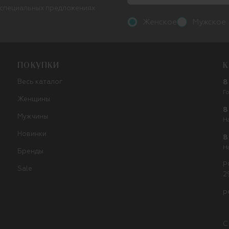
 специальных предложениях
Женское
Мужское
ПОКУПКИ
К
Весь каталог
8
Г
Женщины
8
Мужчины
Н
Новинки
8
Н
Бренды
Р
Sale
2
p
С