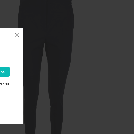
чения