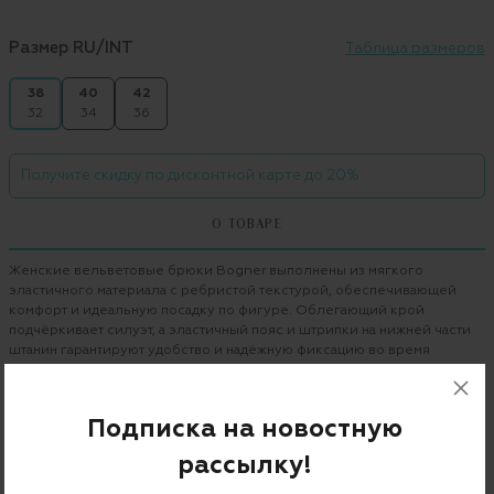
Размер RU/INT
Таблица размеров
38
40
42
32
34
36
Получите скидку по дисконтной карте до 20%
О ТОВАРЕ
Женские вельветовые брюки Bogner выполнены из мягкого
эластичного материала с ребристой текстурой, обеспечивающей
комфорт и идеальную посадку по фигуре. Облегающий крой
подчёркивает силуэт, а эластичный пояс и штрипки на нижней части
штанин гарантируют удобство и надёжную фиксацию во время
активного движения. Элегантный дизайн сочетается с
функциональностью, делая модель идеальным выбором как для
повседневного образа, так и для отдыха на курорте.
Подписка на новостную
Бренд
BOGNER
рассылку!
Цвет
белый