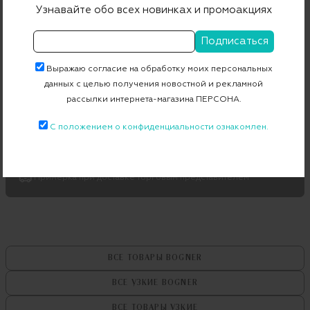
Узнавайте обо всех новинках и промоакциях
Состав
76% хлопок 23% полиамид 1% эластан
Страна дизайна
Германия
Выражаю согласие на обработку моих персональных
Страна производства
Чехия
данных с целью получения новостной и рекламной
рассылки интернета-магазина ПЕРСОНА.
Артикул
11713079
С положением о конфиденциальности ознакомлен.
Бесплатная примерка в пункте выдачи
Примерка при доставке торговым представителем
ВСЕ ТОВАРЫ
BOGNER
ВСЕ УЗКИЕ
BOGNER
ВСЕ ТОВАРЫ
УЗКИЕ