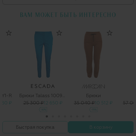
ВАМ МОЖЕТ БЫТЬ ИНТЕРЕСНО
SY1-R
Брюки Talass 1009323 01
Брюки
580 ₽
25 300 ₽
12 650 ₽
35 040 ₽
10 512 ₽
57 00
-50%
-70%
Быстрая покупка
В корзину