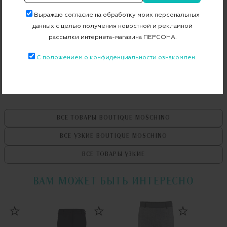
Артикул
A03125824
Выражаю согласие на обработку моих персональных
данных с целью получения новостной и рекламной
рассылки интернета-магазина ПЕРСОНА.
Бесплатная примерка в пункте выдачи
С положением о конфиденциальности ознакомлен.
Примерка при доставке торговым представителем
ВСЕ ТОВАРЫ
BOUTIQUE MOSCHINO
ВСЕ УЗКИЕ
BOUTIQUE MOSCHINO
ВСЕ ТОВАРЫ
УЗКИЕ
ВАМ МОЖЕТ БЫТЬ ИНТЕРЕСНО