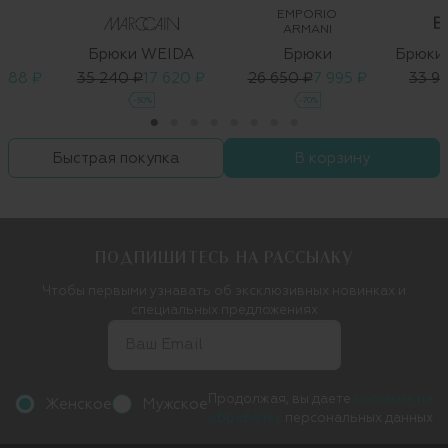
EMPORIO
ARMANI
Брюки WEIDA
Брюки
 688 ₽
35 240 ₽
17 620 ₽
26 650 ₽
7 995 ₽
33 9
-50%
-70%
Быстрая покупка
В корзину
ПОДПИШИТЕСЬ НА РАССЫЛКУ
Чтобы первыми узнавать об эксклюзивных новинках и
специальных предложениях
Продолжая, вы даете
согласие на
Женское
Мужское
обработку
персональных данных