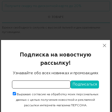
Получите скидку по дисконтной карте до 20%
О ТОВАРЕ
Брюки свободного силуэта с высокой талией и декоративными
пуговицами.
Бренд
ESCADA SPORT
Цвет
a001
Подписка на новостную
Состав
99% вискоза 1% эластан
рассылку!
Страна дизайна
Германия
Узнавайте обо всех новинках и промоакциях
Страна производства
Румыния
Артикул
5021996
Выражаю согласие на обработку моих персональных
данных с целью получения новостной и рекламной
Бесплатная примерка в пункте выдачи
рассылки интернета-магазина ПЕРСОНА.
Примерка при доставке торговым представителем