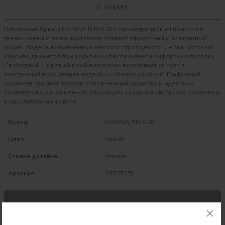
О ТОВАРЕ
Шёлковые брюки MARINA RINALDI с геометрическим принтом в
темно-синей и молочной гамме создают эффектный и элегантный
образ. Модель выполнена из лёгкого струящегося шёлка, который
красиво движется при ходьбе и обеспечивает комфортную посадку.
Свободный широкий крой визуально вытягивает силуэт, а
эластичный пояс делает модель особенно удобной. Графичный
орнамент придаёт брюкам современный характер и идеально
сочетается с одноимённой блузой для создания стильного комплекта
в расслабленном стиле.
Бренд
MARINA RINALDI
Цвет
синий
Страна дизайна
Италия
Артикул
2617131131
Бесплатная примерка в пункте выдачи