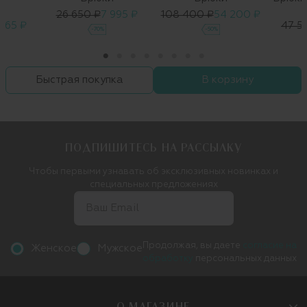
А
26 650 ₽
7 995 ₽
108 400 ₽
54 200 ₽
965 ₽
47 5
-70%
-50%
Быстрая покупка
В корзину
ПОДПИШИТЕСЬ НА РАССЫЛКУ
Чтобы первыми узнавать об эксклюзивных новинках и
специальных предложениях
Продолжая, вы даете
согласие на
Женское
Мужское
обработку
персональных данных
О МАГАЗИНЕ