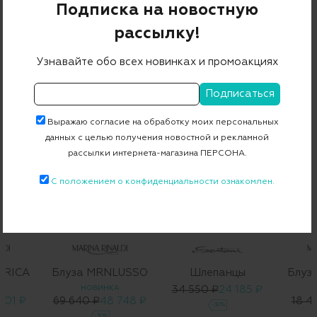
Примерка при доставке торговым представителем
Подписка на новостную
рассылку!
Узнавайте обо всех новинках и промоакциях
С ЧЕМ НОСИТЬ
Выражаю согласие на обработку моих персональных
данных с целью получения новостной и рекламной
рассылки интернета-магазина ПЕРСОНА.
С положением о конфиденциальности ознакомлен.
IRICA
Блуза MRNLUSSO
Шлепанцы
Блуз
А
НОВИНКА
34 550 ₽
24 185 ₽
901 ₽
69 640 ₽
48 748 ₽
18 4
-30%
-30%