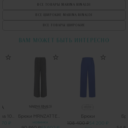
ВСЕ ТОВАРЫ
MARINA RINALDI
ВСЕ ШИРОКИЕ
MARINA RINALDI
ВСЕ ТОВАРЫ
ШИРОКИЕ
ВАМ МОЖЕТ БЫТЬ ИНТЕРЕСНО
A
Брюки Taschena 1008322 01
Брюки MRNZATTERA
Брюки
Бр
 170 ₽
НОВИНКА
108 400 ₽
54 200 ₽
90 860 ₽
63 602 ₽
54 8