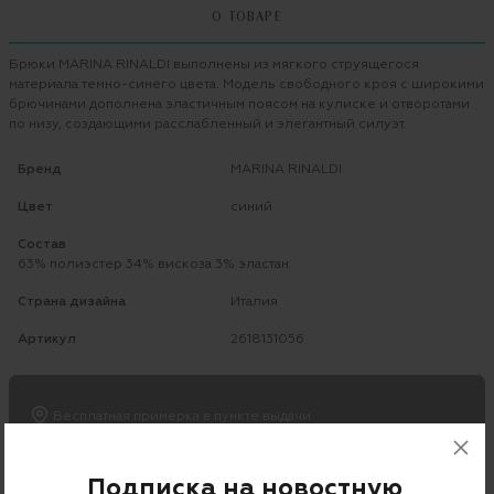
О ТОВАРЕ
Брюки MARINA RINALDI выполнены из мягкого струящегося
материала темно-синего цвета. Модель свободного кроя с широкими
брючинами дополнена эластичным поясом на кулиске и отворотами
по низу, создающими расслабленный и элегантный силуэт.
Бренд
MARINA RINALDI
Цвет
синий
Состав
63% полиэстер 34% вискоза 3% эластан
Страна дизайна
Италия
Артикул
2618131056
Бесплатная примерка в пункте выдачи
Примерка при доставке торговым представителем
Подписка на новостную