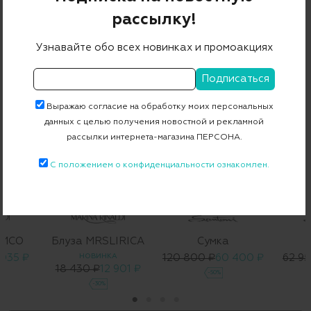
рассылку!
Узнавайте обо всех новинках и промоакциях
С ЧЕМ НОСИТЬ
Выражаю согласие на обработку моих персональных
данных с целью получения новостной и рекламной
рассылки интернета-магазина ПЕРСОНА.
С положением о конфиденциальности ознакомлен.
IMCO
Блуза MRSLIRICA
Сумка
 035 ₽
НОВИНКА
120 800 ₽
60 400 ₽
62 95
18 430 ₽
12 901 ₽
-50%
-30%