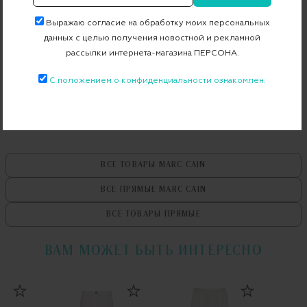
Артикул
XS 81.52 W51
Выражаю согласие на обработку моих персональных
данных с целью получения новостной и рекламной
рассылки интернета-магазина ПЕРСОНА.
Бесплатная примерка в пункте выдачи
С положением о конфиденциальности ознакомлен.
Примерка при доставке торговым представителем
ВСЕ ТОВАРЫ
MARC CAIN
ВСЕ ПРЯМЫЕ
MARC CAIN
ВСЕ ТОВАРЫ
ПРЯМЫЕ
ВАМ МОЖЕТ БЫТЬ ИНТЕРЕСНО