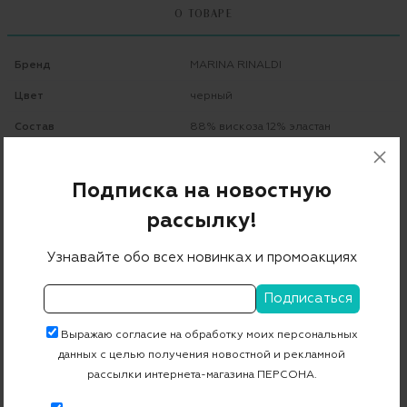
О ТОВАРЕ
Бренд
MARINA RINALDI
Цвет
черный
Состав
88% вискоза 12% эластан
Страна дизайна
Италия
Подписка на новостную
Страна производства
Тунис
рассылку!
Артикул
2418781053
Узнавайте обо всех новинках и промоакциях
Бесплатная примерка в пункте выдачи
Примерка при доставке торговым представителем
Выражаю согласие на обработку моих персональных
данных с целью получения новостной и рекламной
рассылки интернета-магазина ПЕРСОНА.