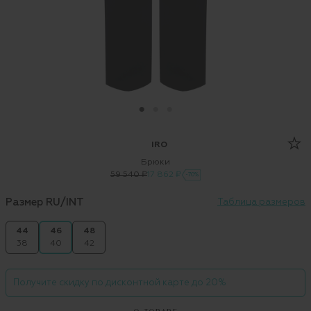
IRO
Брюки
59 540 ₽
17 862 ₽
-70%
Размер RU/INT
Таблица размеров
44
46
48
38
40
42
Получите скидку по дисконтной карте до 20%