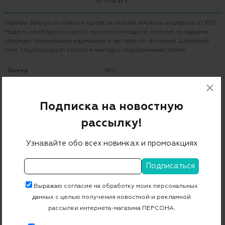
О ТОВАРЕ
Черные брюки из тонкого крепа на основе вискозы и шерсти от IRO.
Модель свободного кроя с высокой посадкой, поясом, складками
спереди, прорезными карманами и застежкой-молнией. Широкий
пояс структурирует силуэт и выгодно подчеркивает талию.
Бренд
IRO
Цвет
черный
Подписка на новостную
Состав
75%вискоза25%шерсть
рассылку!
Страна дизайна
Франция
Страна производства
Болгария
Узнавайте обо всех новинках и промоакциях
Артикул
23WWP23JEON
Выражаю согласие на обработку моих персональных
Бесплатная примерка в пункте выдачи
данных с целью получения новостной и рекламной
Примерка при доставке торговым представителем
рассылки интернета-магазина ПЕРСОНА.