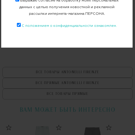
Выражаю согласие на обработку моих персональных
Артикул
G8277J-794
данных с целью получения новостной и рекламной
рассылки интернета-магазина ПЕРСОНА.
С положением о конфиденциальности ознакомлен.
Бесплатная примерка в пункте выдачи
Примерка при доставке торговым представителем
ВСЕ ТОВАРЫ
ANTONELLI FIRENZE
ВСЕ ПРЯМЫЕ
ANTONELLI FIRENZE
ВСЕ ТОВАРЫ
ПРЯМЫЕ
ВАМ МОЖЕТ БЫТЬ ИНТЕРЕСНО