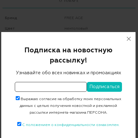
О ТОВАРЕ
Бренд
FREE AGE
Цвет
ментоловый
Состав
78% вискоза 22% полиэстер
Подписка на новостную
Страна дизайна
Россия
рассылку!
Страна производства
Россия
Артикул
S23.PT049.7000.502
Узнавайте обо всех новинках и промоакциях
Бесплатная примерка в пункте выдачи
Выражаю согласие на обработку моих персональных
Примерка при доставке торговым представителем
данных с целью получения новостной и рекламной
рассылки интернета-магазина ПЕРСОНА.
С положением о конфиденциальности ознакомлен.