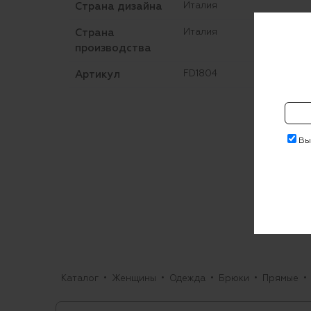
Страна дизайна
Италия
Страна
Италия
производства
Артикул
FD1804
Выр
Каталог
Женщины
Одежда
Брюки
Прямые