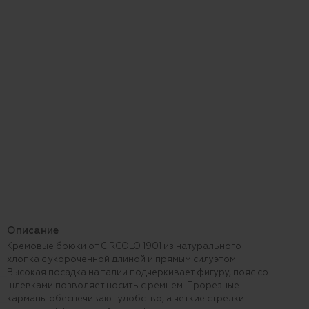
Описание
Кремовые брюки от CIRCOLO 1901 из натурального
хлопка с укороченной длиной и прямым силуэтом.
Высокая посадка на талии подчеркивает фигуру, пояс со
шлевками позволяет носить с ремнем. Прорезные
карманы обеспечивают удобство, а четкие стрелки