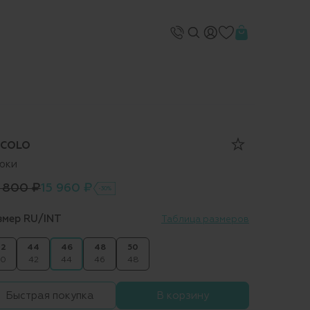
RCOLO
юки
 800 ₽
15 960 ₽
-30%
змер RU/INT
Таблица размеров
2
44
46
48
50
0
42
44
46
48
Быстрая покупка
В корзину