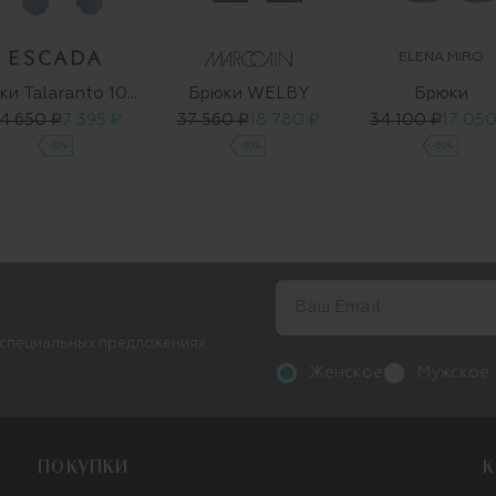
ELENA MIRO
Брюки Talaranto 1008322 01
Брюки WELBY
Брюки
4 650 ₽
7 395 ₽
37 560 ₽
18 780 ₽
34 100 ₽
17 050
-70%
-50%
-50%
 специальных предложениях
Женское
Мужское
ПОКУПКИ
К