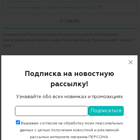
Получите скидку по дисконтной карте до 20%
О ТОВАРЕ
Контрастные брюки из мяшкой шерсти в цвете беж/чёрный.
Цвета разделены белым эффектным лампасом. Брюки имеют силуэт
труб.
Бренд
LAUREL
Цвет
бежево-черный
Подписка на новостную
Состав
98% шерсть 2% эластан
рассылку!
Страна дизайна
Германия
Узнавайте обо всех новинках и промоакциях
Страна производства
Болгария
Артикул
82067
Выражаю согласие на обработку моих персональных
данных с целью получения новостной и рекламной
Бесплатная примерка в пункте выдачи
рассылки интернета-магазина ПЕРСОНА.