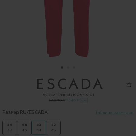
Брюки Taminola 1008797 01
37 800 ₽
11 340 ₽
-70%
Размер RU/ESCADA
Таблица размеров
44
46
50
52
38
40
44
46