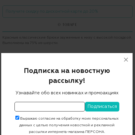
Получите скидку по дисконтной карте до 20%
О ТОВАРЕ
Красные классические брюки зауженные к низу с высокой посадкой.
Выполнены на 75% из шерсти.
Бренд
ESCADA
Цвет
красный
Подписка на новостную
Состав
рассылку!
75% шерсть 22% полиамид 3% эластан
Страна дизайна
Германия
Узнавайте обо всех новинках и промоакциях
Страна производства
Румыния
Артикул
5027722
Выражаю согласие на обработку моих персональных
данных с целью получения новостной и рекламной
рассылки интернета-магазина ПЕРСОНА.
Бесплатная примерка в пункте выдачи