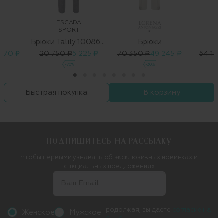
ESCADA
SPORT
Брюки Talily 1008628 01
Брюки
 970 ₽
20 750 ₽
6 225 ₽
70 350 ₽
49 245 ₽
64 1
-70%
-30%
Быстрая покупка
В корзину
ПОДПИШИТЕСЬ НА РАССЫЛКУ
Чтобы первыми узнавать об эксклюзивных новинках и
специальных предложениях
Продолжая, вы даете
согласие на
Женское
Мужское