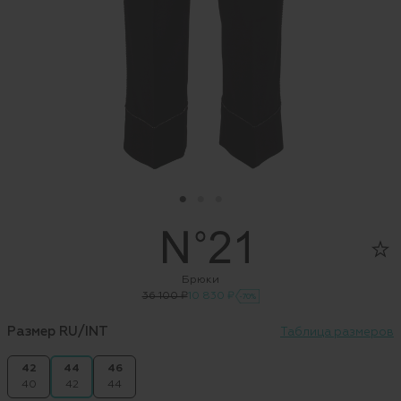
Брюки
36 100 ₽
10 830 ₽
-70%
Размер RU/INT
Таблица размеров
42
44
46
40
42
44