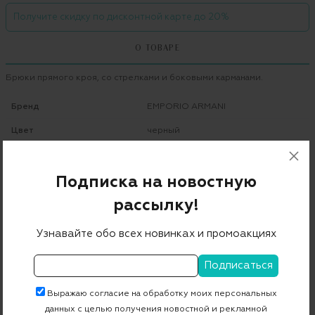
Получите скидку по дисконтной карте до 20%
О ТОВАРЕ
Брюки прямого кроя, со стрелками и боковыми карманами.
Бренд
EMPORIO ARMANI
Цвет
черный
Состав
42% вискоза 28% хлопок 27% модал 3% эластан
Подписка на новостную
Страна дизайна
Италия
рассылку!
Страна производства
Китай
Узнавайте обо всех новинках и промоакциях
Артикул
3Z2P63 2NYSZ
Бесплатная примерка в пункте выдачи
Выражаю согласие на обработку моих персональных
данных с целью получения новостной и рекламной
Примерка при доставке торговым представителем