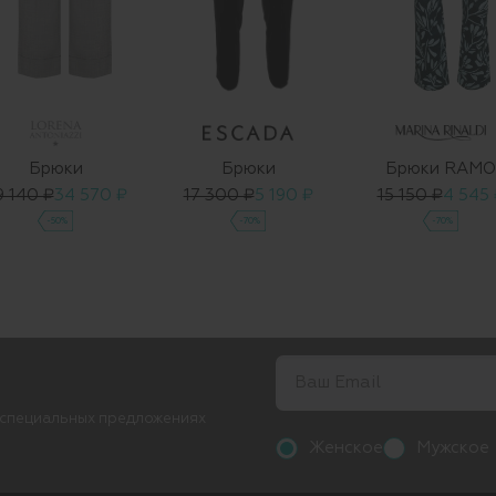
Брюки
Брюки
Брюки RAMO
9 140 ₽
34 570 ₽
17 300 ₽
5 190 ₽
15 150 ₽
4 545 
-50%
-70%
-70%
 специальных предложениях
Женское
Мужское