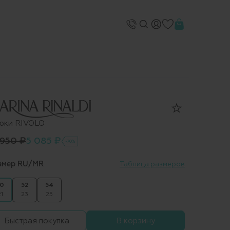
юки RIVOLO
 950 ₽
5 085 ₽
-70%
змер RU/MR
Таблица размеров
0
52
54
1
23
25
Быстрая покупка
В корзину