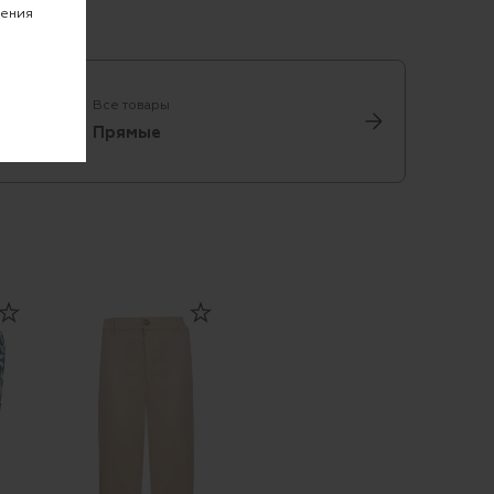
чения
Все товары
Прямые