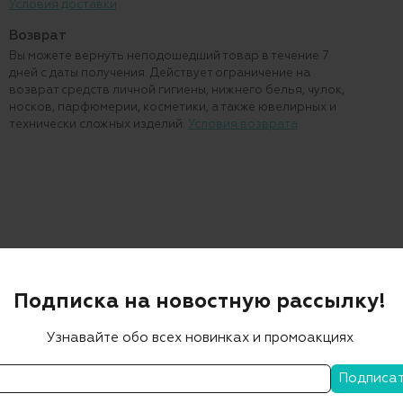
Условия доставки
Возврат
Вы можете вернуть неподошедший товар в течение 7
дней с даты получения. Действует ограничение на
возврат средств личной гигиены, нижнего белья, чулок,
носков, парфюмерии, косметики, а также ювелирных и
технически сложных изделий.
Условия возврата
Подписка на новостную рассылку!
Узнавайте обо всех новинках и промоакциях