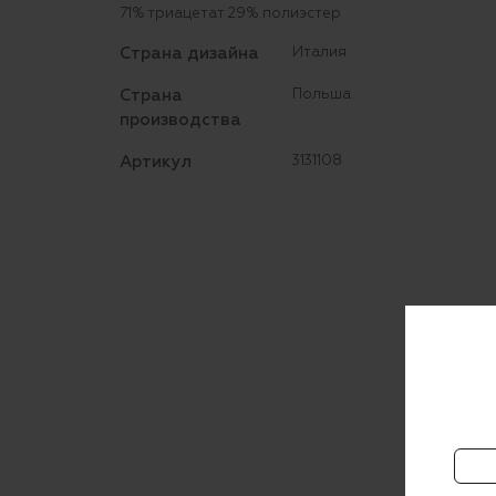
71% триацетат 29% полиэстер
Страна дизайна
Италия
Страна
Польша
производства
Артикул
3131108