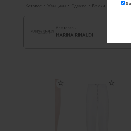
Выр
Каталог
Женщины
Одежда
Брюки
Прямые
Все товары
MARINA RINALDI