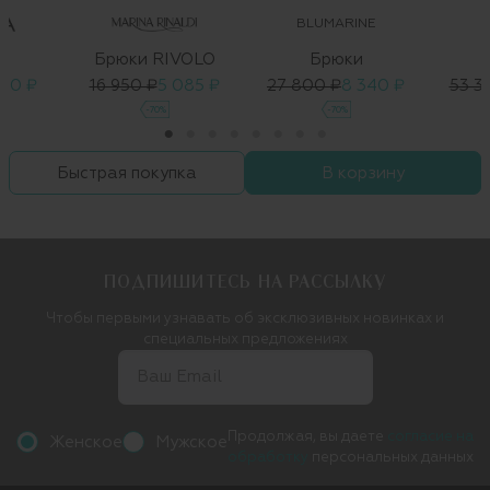
BLUMARINE
Брюки RIVOLO
Брюки
190 ₽
16 950 ₽
5 085 ₽
27 800 ₽
8 340 ₽
53 3
-70%
-70%
Быстрая покупка
В корзину
ПОДПИШИТЕСЬ НА РАССЫЛКУ
Чтобы первыми узнавать об эксклюзивных новинках и
специальных предложениях
Продолжая, вы даете
согласие на
Женское
Мужское
обработку
персональных данных