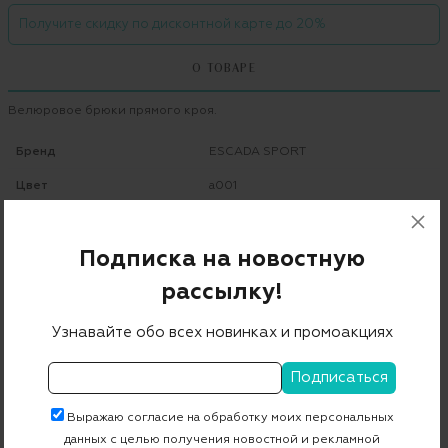
Получите скидку по дисконтной карте до 20%
О ТОВАРЕ
Велюровое брюки прямого кроя.
Бренд
ESCADA SPORT
Цвет
a001
Состав
43% модал 43% хлопок 14% полиэстер
Подписка на новостную
Страна дизайна
Германия
рассылку!
Страна производства
Португалия
Узнавайте обо всех новинках и промоакциях
Артикул
5020858
Бесплатная примерка в пункте выдачи
Выражаю согласие на обработку моих персональных
данных с целью получения новостной и рекламной
Примерка при доставке торговым представителем