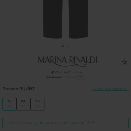
Брюки RAPSODIA
37 720 ₽
26 404 ₽
-30%
Размер RU/INT
Таблица размеров
52
54
56
23
25
27
Получите скидку по дисконтной карте до 20%