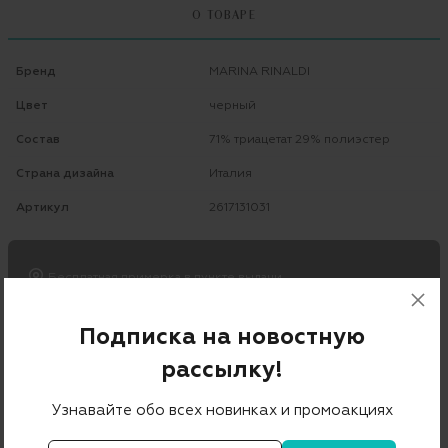
О ТОВАРЕ
Бренд
MARINA RINALDI
Цвет
черный
Состав
71% триацетат 29% полиэстер
Страна дизайна
Италия
Артикул
2617131031
Бесплатная примерка в пункте выдачи
Примерка при доставке торговым представителем
Подписка на новостную
рассылку!
Узнавайте обо всех новинках и промоакциях
С ЧЕМ НОСИТЬ