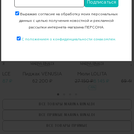
Выражаю согласие на обработку моих персональных
данных с целью получения новостной и рекламной
рассылки интернета-магазина ПЕРСОНА.
С положением о конфиденциальности ознакомлен.
ELCE
Пиджак VENUSIA
Мюли LOLITA
087 ₽
62 200 ₽
27 150 ₽
8 145 ₽
69 40
-70%
ВСЕ ТОВАРЫ
MARINA RINALDI
ВСЕ ПРЯМЫЕ
MARINA RINALDI
ВСЕ ТОВАРЫ
ПРЯМЫЕ