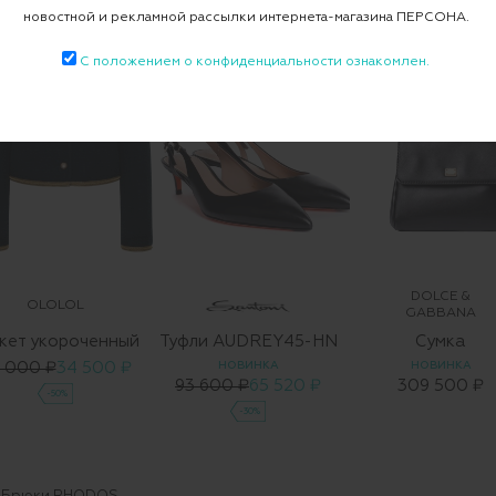
новостной и рекламной рассылки интернета-магазина ПЕРСОНА.
С положением о конфиденциальности ознакомлен.
DOLCE &
OLOLOL
GABBANA
кет укороченный
Туфли AUDREY45-HN
Сумка
 000 ₽
34 500 ₽
НОВИНКА
НОВИНКА
93 600 ₽
65 520 ₽
309 500 ₽
-50%
-30%