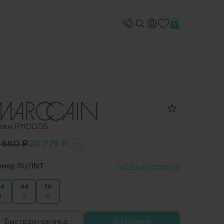
юки RHODOS
 680 ₽
20 776 ₽
-30%
змер RU/INT
Таблица размеров
6
48
50
4
5
6
Быстрая покупка
В корзину