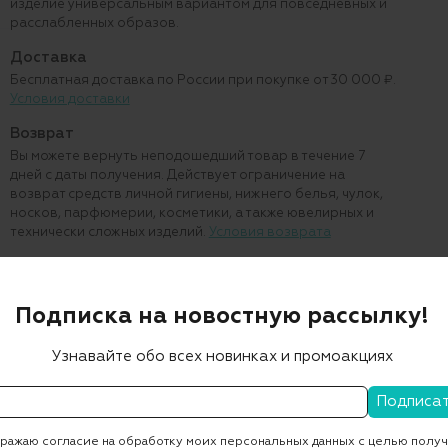
изделие универсальным вариантом для повседневных и
расслабленных образов.
Доставка
Бесплатная доставка по России при покупке от 30 000 ₽.
Условия доставки
Возврат
Вы можете вернуть неподошедший товар в течение 7
дней с даты получения. Действует ограничение на
возврат средств личной гигиены, нижнего белья, чулок,
носков, парфюмерии, косметики, а также ювелирных и
технически сложных изделий.
Условия возврата
Подписка на новостную рассылку!
Узнавайте обо всех новинках и промоакциях
С ЧЕМ НОСИТЬ
ажаю согласие на обработку моих персональных данных с целью полу