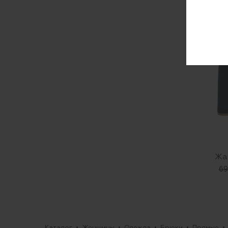
Жа
69