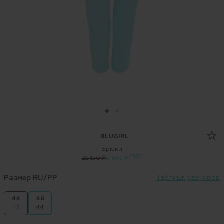
BLUGIRL
Брюки
22 150 ₽
6 645 ₽
-70%
Размер RU/PP
Таблица размеров
44
46
42
44