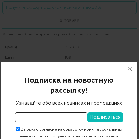
Получите скидку по дисконтной карте до 20%
О ТОВАРЕ
Хлопковые брюки прямого кроя с боковыми карманами.
Бренд
BLUGIRL
Цвет
189
Состав
48% хлопок 48% полиэстер 4% др.волокна
Подписка на новостную
Страна дизайна
Италия
рассылку!
Страна производства
Италия
Узнавайте обо всех новинках и промоакциях
Артикул
1599
Бесплатная примерка в пункте выдачи
Выражаю согласие на обработку моих персональных
данных с целью получения новостной и рекламной
Примерка при доставке торговым представителем