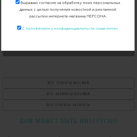
Выражаю согласие на обработку моих персональных
Страна производства
Китай
данных с целью получения новостной и рекламной
Артикул
11717019
рассылки интернета-магазина ПЕРСОНА.
С положением о конфиденциальности ознакомлен.
Бесплатная примерка в пункте выдачи
Примерка при доставке торговым представителем
ВСЕ ТОВАРЫ
BOGNER
ВСЕ ЛЕГИНСЫ
BOGNER
ВСЕ ТОВАРЫ
ЛЕГИНСЫ
ВАМ МОЖЕТ БЫТЬ ИНТЕРЕСНО