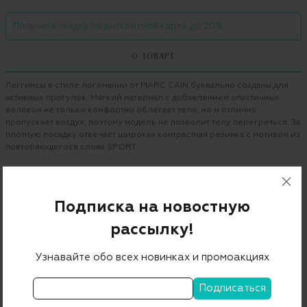
Получите скидку по дисконтной карте до 20%
О ТОВАРЕ
Леггинсы в стиле логомании от MARC CAIN буквально созданы для
активных прогулок. Мягкий материал с добавлением эластичных
волокон не только комфортно облегает тело, но и отлично
пропускает воздух, поэтому модель не позволит телу перегреться. За
плотную посадку отвечает широкая контрастная резинка с мотивом из
повторяющегося слова SPORT.
Бренд
MARC CAIN
Цвет
черно-белый
Подписка на новостную
Состав
87% полиэстер 13% эластан
рассылку!
Страна дизайна
Германия
Узнавайте обо всех новинках и промоакциях
Страна производства
Румыния
Артикул
SS 81.27 J05