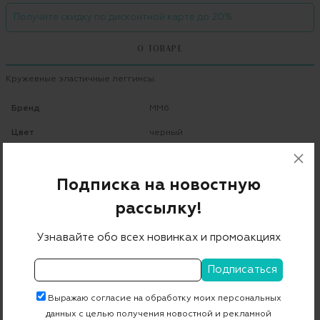
Получите скидку по дисконтной карте до 20%
О ТОВАРЕ
Кружевные эластичные леггинсы.
Бренд
MM6
Цвет
черный
Состав
67% хлопок 28% полиамид 5% др.волокна
Подписка на новостную
Страна дизайна
Италия
рассылку!
Страна производства
Италия
Узнавайте обо всех новинках и промоакциях
Артикул
S32KA0513S48633
Бесплатная примерка в пункте выдачи
Выражаю согласие на обработку моих персональных
данных с целью получения новостной и рекламной
Примерка при доставке торговым представителем