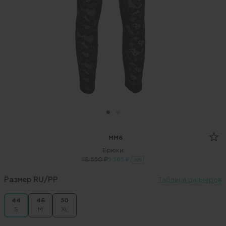
MM6
Брюки
18 550 ₽
5 565 ₽
-70%
Размер RU/PP
Таблица размеров
44
46
50
S
M
XL