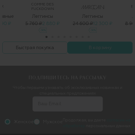
COMME DES
OR
E
FUCKDOWN
тивные
Леггинсы
Леггинсы
Л
990 ₽
5 760 ₽
2 880 ₽
24 600 ₽
12 300 ₽
8 9
-50%
-50%
Быстрая покупка
В корзину
ПОДПИШИТЕСЬ НА РАССЫЛКУ
Чтобы первыми узнавать об эксклюзивных новинках и
специальных предложениях
Продолжая, вы даете
согласие на
Женское
Мужское
обработку
персональных данных