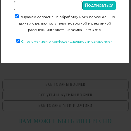
Страна дизайна
Германия
Страна производства
Италия
Выражаю согласие на обработку моих персональных
Артикул
32347314
данных с целью получения новостной и рекламной
рассылки интернета-магазина ПЕРСОНА.
Бесплатная примерка в пункте выдачи
С положением о конфиденциальности ознакомлен.
Примерка при доставке торговым представителем
ВСЕ ТОВАРЫ
BOGNER
ВСЕ УГГИ И ДУТИКИ
BOGNER
ВСЕ ТОВАРЫ
УГГИ И ДУТИКИ
ВАМ МОЖЕТ БЫТЬ ИНТЕРЕСНО