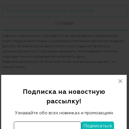
Получите скидку по дисконтной карте до 20%
О ТОВАРЕ
Туфли от итальянского бренда N 21 из лакированной натуральной
кожи. Модель выполнена с широким устойчивым каблуком средней
высоты. От ремешка на щиколотке к носу изделия протянута
золотистая цепочка с крупными звеньями. Такой вариант отлично
подойдет тем, кто проводит на ногах весь день.
Изделие выполнено из телячьей кожи, внутренняя отделка - из
козьей кожи.
Бренд
N 21
Цвет
красный
Подписка на новостную
Состав
100% кожа
рассылку!
Страна дизайна
Италия
Узнавайте обо всех новинках и промоакциях
Страна производства
Италия
Артикул
8070