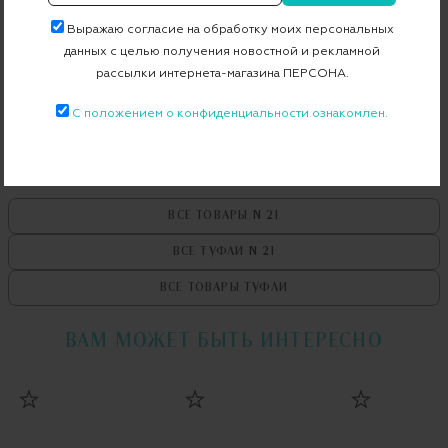
Выражаю согласие на обработку моих персональных
данных с целью получения новостной и рекламной
Бесплатная примерка в пункте выдачи
рассылки интернета-магазина ПЕРСОНА.
Примерка при доставке торговым представителем
С положением о конфиденциальности ознакомлен.
ВСЕ ТОВАРЫ
N 21
ВСЕ ТУФЛИ
N 21
ВСЕ ТОВАРЫ
ТУФЛИ
ВАМ МОЖЕТ БЫТЬ ИНТЕРЕСНО