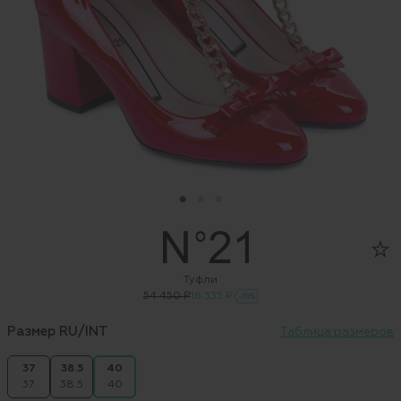
Туфли
54 450 ₽
16 335 ₽
-70%
Размер RU/INT
Таблица размеров
37
38.5
40
37
38.5
40