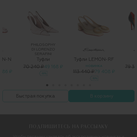
PHILOSOPHY
DI LORENZO
SERAFINI
ON-N
Туфли
Туфли LEMON-RF
А
70 240 ₽
49 168 ₽
НОВИНКА
79 3
986 ₽
113 440 ₽
79 408 ₽
-30%
-30%
Быстрая покупка
В корзину
ПОДПИШИТЕСЬ НА РАССЫЛКУ
Чтобы первыми узнавать об эксклюзивных новинках и