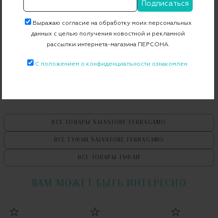
Артикул
693338 C
Выражаю согласие на обработку моих персональных
данных с целью получения новостной и рекламной
рассылки интернета-магазина ПЕРСОНА.
Бесплатная примерка в пункте выдачи
С положением о конфиденциальности ознакомлен.
Примерка при доставке торговым представителем
ВСЕ ТОВАРЫ
SALVATORE FERRAGAMO
ВСЕ ТУФЛИ
SALVATORE FERRAGAMO
ВСЕ ТОВАРЫ
ТУФЛИ
ВАМ МОЖЕТ БЫТЬ ИНТЕРЕСНО