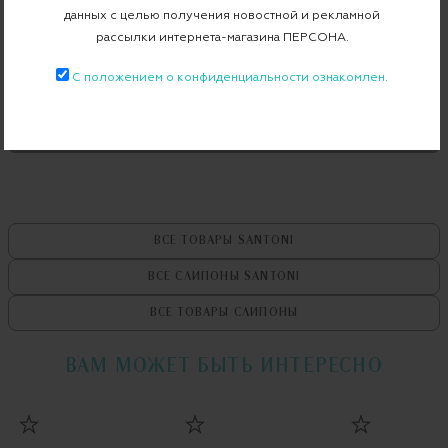
данных с целью получения новостной и рекламной
Артикул
WBCD60894BARPHLYG40
рассылки интернета-магазина ПЕРСОНА.
С положением о конфиденциальности ознакомлен.
Бесплатная примерка в пункте выдачи
Примерка при доставке торговым представителем
ВСЕ ТОВАРЫ
SANTONI
ВСЕ СЛИПОНЫ
SANTONI
ВСЕ ТОВАРЫ
СЛИПОНЫ
ВАМ МОЖЕТ БЫТЬ ИНТЕРЕСНО