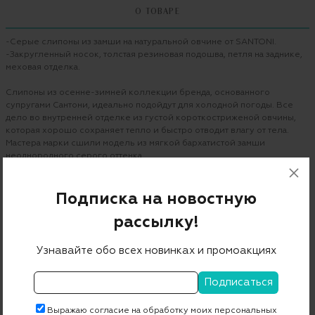
О ТОВАРЕ
-Серые слипоны из замши на натуральной овчине от SANTONI.
-Закругленный носок, толстая резиновая подошва, петля на заднике,
меховая отделка.
Слипоны из осенне-зимней коллекции бренда, основанного
супругами Сантони, идеально подойдут для холодной погоды. Все
дело во внутренней отделке из густой короткостриженой овчины,
которая хорошо сохраняет тепло и быстро отводит влагу от тела.
Мастера марки сшили модель из мягкой бархатистой замши
неоднородного серого оттенка.
Подошва: 100% резина.
Подписка на новостную
Бренд
SANTONI
рассылку!
Цвет
серый
Узнавайте обо всех новинках и промоакциях
Состав
100% кожа
Страна дизайна
Италия
Страна производства
Италия
Выражаю согласие на обработку моих персональных