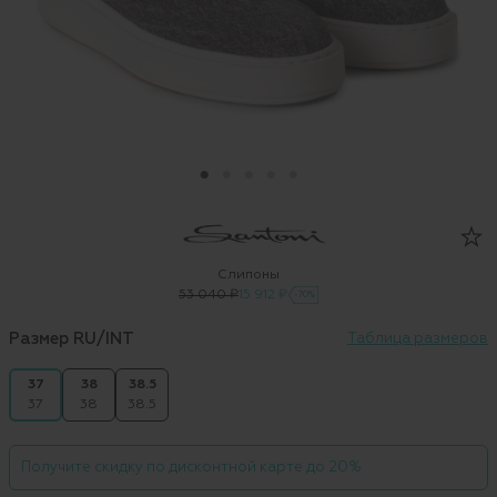
Слипоны
53 040 ₽
15 912 ₽
-70%
Размер RU/INT
Таблица размеров
37
38
38.5
37
38
38.5
Получите скидку по дисконтной карте до 20%